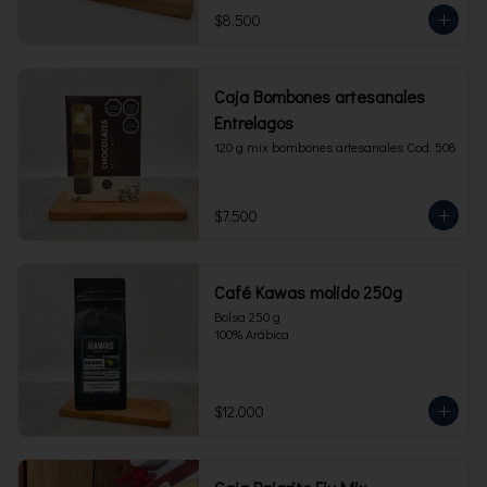
$8.500
Caja Bombones artesanales
Entrelagos
120 g mix bombones artesanales Cod. 508
$7.500
Café Kawas molido 250g
Bolsa 250 g 

100% Arábica
$12.000