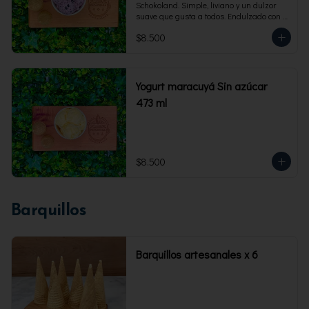
Schokoland. Simple, liviano y un dulzor 
suave que gusta a todos. Endulzado con 
fructosa.Envase familiar 473 ml. Rinde 4 
$8.500
porciones.
Yogurt maracuyá Sin azúcar
473 ml
$8.500
Barquillos
Barquillos artesanales x 6