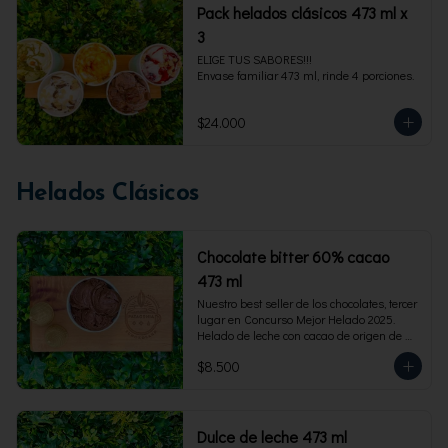
Pack helados clásicos 473 ml x
3
ELIGE TUS SABORES!!!

Envase familiar 473 ml, rinde 4 porciones.
$24.000
Helados Clásicos
Chocolate bitter 60% cacao
473 ml
Nuestro best seller de los chocolates, tercer 
lugar en Concurso Mejor Helado 2025. 
Helado de leche con cacao de origen de 
intensidad al 60%. Envase familiar 473 ml, 
$8.500
rinde 4  porciones.
Dulce de leche 473 ml