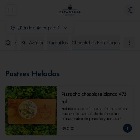
Abrir menu de navegación
Login
¿Dónde quieres pedir?
remiados
Sin Azúcar
Barquillos
Chocolates Entrelagos
Postres Helados
Pistacho chocolate blanco 473
ml
Helado artesanal de pistacho natural con 
nuestro clásico helado de chocolate 
blanco, salsa de pistacho y trocitos de 
pistacho. Envase familiar 473 ml, rinde 4 
$9.000
porciones.