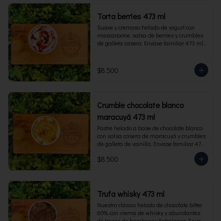
Torta berries 473 ml
Suave y cremoso helado de yogurt con 
mascarpone, salsa de berries y crumbles 
de galleta casera. Envase familiar 473 ml, 
rinde 4 porciones.
$8.500
Crumble chocolate blanco
maracuyá 473 ml
Postre helado a base de chocolate blanco 
con salsa casera de maracuyá y crumbles 
de galleta de vainilla. Envase familiar 473 
ml, rinde 4 porciones.
$8.500
Trufa whisky 473 ml
Nuestro clásico helado de chocolate bitter 
60% con crema de whisky y abundantes 
de trozos de bombones Entrelagos. Envase 