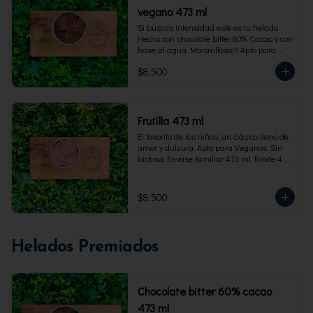
vegano 473 ml
Si buscas intensidad este es tu helado. 
Hecho con chocolate bitter 80% Cacao y con 
base al agua. Maravilloso!!! Apto para 
veganos. Envase familiar 473 ml, rinde 4 
$8.500
porciones
Frutilla 473 ml
El favorito de los niños, un clásico lleno de 
amor y dulzura. Apto para Veganos. Sin 
lactosa. Envase familiar 473 ml. Rinde 4 
porciones.
$8.500
Helados Premiados
Chocolate bitter 60% cacao
473 ml