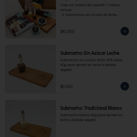
Caja con diseño del pajarito 7 colores, 
incluye:

- 2 submarinos sin azúcar de leche

- 2 alfajores sin azúcar 

- 1 paquete de cuchuflí sin azúcar
$10.500
Submarino Sin Azúcar Leche
Submarino sin azúcar leche 32% cacao 
40g para derretir en leche o bebida 
vegetal
$3.000
Submarino Tradicional Blanco
Submarino blanco 40g para derretir en 
leche o bebida vegetal