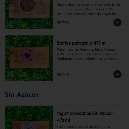
Nuestro best seller de los chocolates, tercer 
lugar en Concurso Mejor Helado 2025. 
Helado de leche con cacao de origen de 
intensidad al 60%. Envase familiar 473 ml, 
$8.500
rinde 4  porciones.
Berries patagonia 473 ml
Tercer lugar en Concurso Mejor Helado 
2025. Lo mejor de los berries chilenos se 
combinan en este helado al agua hecho 
con frambuesas, moras y arándanos. Apto 
para Veganos. Sin lactosa. Envase familiar 
473 ml. Rinde 4 porciones.
$8.500
Sin Azúcar
Yogurt arándanos Sin Azúcar
473 ml
Este helado es un clásico Patagonia 