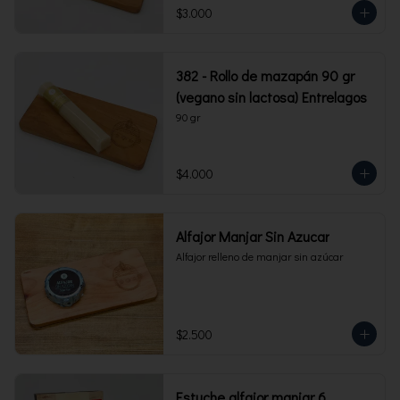
$3.000
382 - Rollo de mazapán 90 gr
(vegano sin lactosa) Entrelagos
90 gr
$4.000
Alfajor Manjar Sin Azucar
Alfajor relleno de manjar sin azúcar
$2.500
Estuche alfajor manjar 6