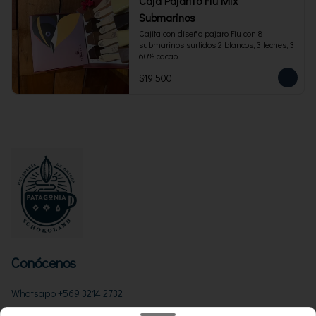
Caja Pajarito Fiu Mix
Submarinos
Cajita con diseño pajaro Fiu con 8 
submarinos surtidos 2 blancos, 3 leches, 3 
60% cacao.
$19.500
Conócenos
Whatsapp +569 3214 2732
Términos y condiciones