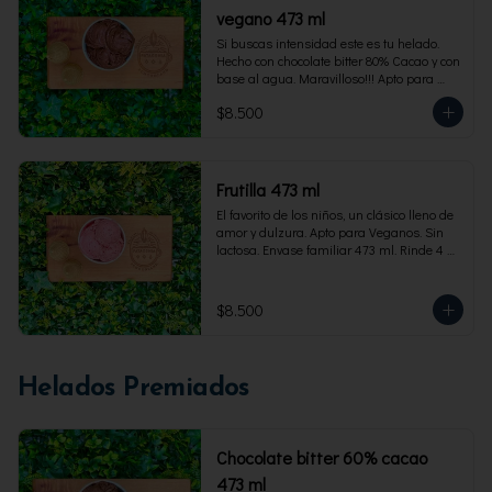
vegano 473 ml
Si buscas intensidad este es tu helado. 
Hecho con chocolate bitter 80% Cacao y con 
base al agua. Maravilloso!!! Apto para 
veganos. Envase familiar 473 ml, rinde 4 
$8.500
porciones
Frutilla 473 ml
El favorito de los niños, un clásico lleno de 
amor y dulzura. Apto para Veganos. Sin 
lactosa. Envase familiar 473 ml. Rinde 4 
porciones.
$8.500
Helados Premiados
Chocolate bitter 60% cacao
473 ml