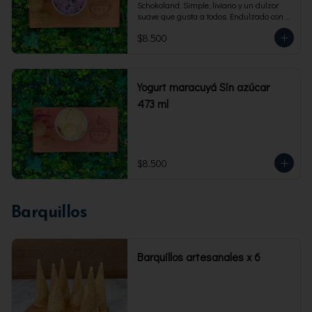
Schokoland. Simple, liviano y un dulzor 
suave que gusta a todos. Endulzado con 
fructosa.Envase familiar 473 ml. Rinde 4 
$8.500
porciones.
Yogurt maracuyá Sin azúcar
473 ml
$8.500
Barquillos
Barquillos artesanales x 6