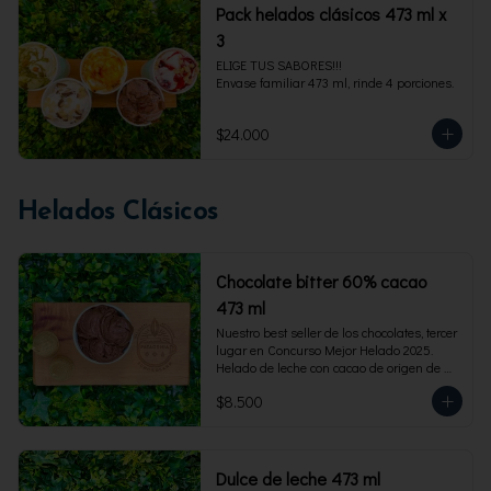
Pack helados clásicos 473 ml x
3
ELIGE TUS SABORES!!!

Envase familiar 473 ml, rinde 4 porciones.
$24.000
Helados Clásicos
Chocolate bitter 60% cacao
473 ml
Nuestro best seller de los chocolates, tercer 
lugar en Concurso Mejor Helado 2025. 
Helado de leche con cacao de origen de 
intensidad al 60%. Envase familiar 473 ml, 
$8.500
rinde 4  porciones.
Dulce de leche 473 ml