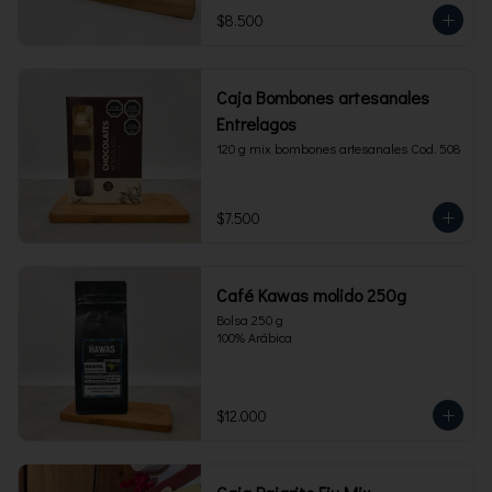
$8.500
Caja Bombones artesanales
Entrelagos
120 g mix bombones artesanales Cod. 508
$7.500
Café Kawas molido 250g
Bolsa 250 g 

100% Arábica
$12.000