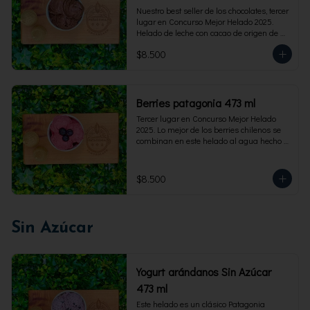
Nuestro best seller de los chocolates, tercer 
lugar en Concurso Mejor Helado 2025. 
Helado de leche con cacao de origen de 
intensidad al 60%. Envase familiar 473 ml, 
$8.500
rinde 4  porciones.
Berries patagonia 473 ml
Tercer lugar en Concurso Mejor Helado 
2025. Lo mejor de los berries chilenos se 
combinan en este helado al agua hecho 
con frambuesas, moras y arándanos. Apto 
para Veganos. Sin lactosa. Envase familiar 
473 ml. Rinde 4 porciones.
$8.500
Sin Azúcar
Yogurt arándanos Sin Azúcar
473 ml
Este helado es un clásico Patagonia 