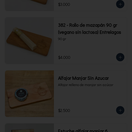
$3.000
382 - Rollo de mazapán 90 gr
(vegano sin lactosa) Entrelagos
90 gr
$4.000
Alfajor Manjar Sin Azucar
Alfajor relleno de manjar sin azúcar
$2.500
Estuche alfajor manjar 6