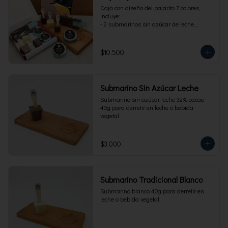
Caja con diseño del pajarito 7 colores, 
incluye:

- 2 submarinos sin azúcar de leche

- 2 alfajores sin azúcar 

- 1 paquete de cuchuflí sin azúcar
$10.500
Submarino Sin Azúcar Leche
Submarino sin azúcar leche 32% cacao 
40g para derretir en leche o bebida 
vegetal
$3.000
Submarino Tradicional Blanco
Submarino blanco 40g para derretir en 
leche o bebida vegetal