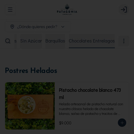
Abrir menu de navegación
Login
¿Dónde quieres pedir?
remiados
Sin Azúcar
Barquillos
Chocolates Entrelagos
Postres Helados
Pistacho chocolate blanco 473
ml
Helado artesanal de pistacho natural con 
nuestro clásico helado de chocolate 
blanco, salsa de pistacho y trocitos de 
pistacho. Envase familiar 473 ml, rinde 4 
$9.000
porciones.