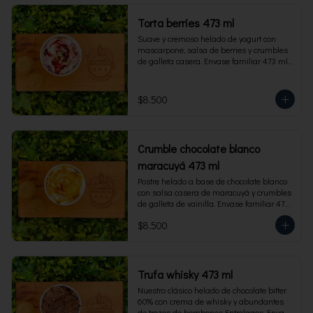
Torta berries 473 ml
Suave y cremoso helado de yogurt con 
mascarpone, salsa de berries y crumbles 
de galleta casera. Envase familiar 473 ml, 
rinde 4 porciones.
$8.500
Crumble chocolate blanco
maracuyá 473 ml
Postre helado a base de chocolate blanco 
con salsa casera de maracuyá y crumbles 
de galleta de vainilla. Envase familiar 473 
ml, rinde 4 porciones.
$8.500
Trufa whisky 473 ml
Nuestro clásico helado de chocolate bitter 
60% con crema de whisky y abundantes 
de trozos de bombones Entrelagos. Envase 