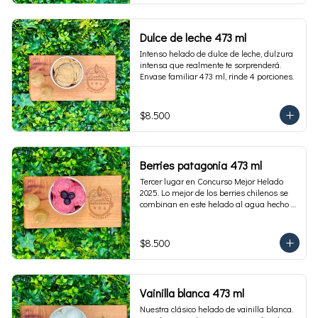
Dulce de leche 473 ml
Intenso helado de dulce de leche, dulzura 
intensa que realmente te sorprenderá. 
Envase familiar 473 ml, rinde 4 porciones.
$8.500
Berries patagonia 473 ml
Tercer lugar en Concurso Mejor Helado 
2025. Lo mejor de los berries chilenos se 
combinan en este helado al agua hecho 
con frambuesas, moras y arándanos. Apto 
para Veganos. Sin lactosa. Envase familiar 
473 ml. Rinde 4 porciones.
$8.500
Vainilla blanca 473 ml
Nuestra clásico helado de vainilla blanca. 