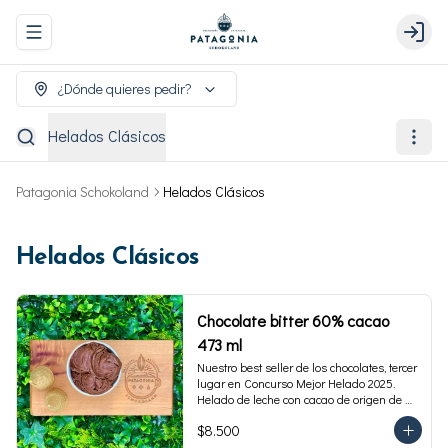
Abrir menu de navegación
Login
¿Dónde quieres pedir?
Helados Clásicos
Patagonia Schokoland
Helados Clásicos
Helados Clásicos
Chocolate bitter 60% cacao
473 ml
Nuestro best seller de los chocolates, tercer 
lugar en Concurso Mejor Helado 2025. 
Helado de leche con cacao de origen de 
intensidad al 60%. Envase familiar 473 ml, 
$8.500
rinde 4  porciones.