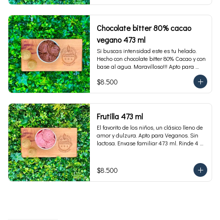
Chocolate bitter 80% cacao
vegano 473 ml
Si buscas intensidad este es tu helado. 
Hecho con chocolate bitter 80% Cacao y con 
base al agua. Maravilloso!!! Apto para 
veganos. Envase familiar 473 ml, rinde 4 
$8.500
porciones
Frutilla 473 ml
El favorito de los niños, un clásico lleno de 
amor y dulzura. Apto para Veganos. Sin 
lactosa. Envase familiar 473 ml. Rinde 4 
porciones.
$8.500