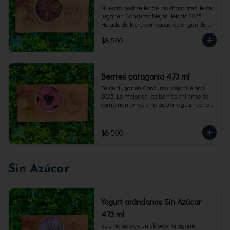
Nuestro best seller de los chocolates, tercer 
lugar en Concurso Mejor Helado 2025. 
Helado de leche con cacao de origen de 
intensidad al 60%. Envase familiar 473 ml, 
$8.500
rinde 4  porciones.
Berries patagonia 473 ml
Tercer lugar en Concurso Mejor Helado 
2025. Lo mejor de los berries chilenos se 
combinan en este helado al agua hecho 
con frambuesas, moras y arándanos. Apto 
para Veganos. Sin lactosa. Envase familiar 
473 ml. Rinde 4 porciones.
$8.500
Sin Azúcar
Yogurt arándanos Sin Azúcar
473 ml
Este helado es un clásico Patagonia 