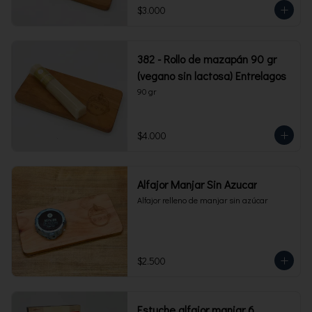
$3.000
382 - Rollo de mazapán 90 gr
(vegano sin lactosa) Entrelagos
90 gr
$4.000
Alfajor Manjar Sin Azucar
Alfajor relleno de manjar sin azúcar
$2.500
Estuche alfajor manjar 6