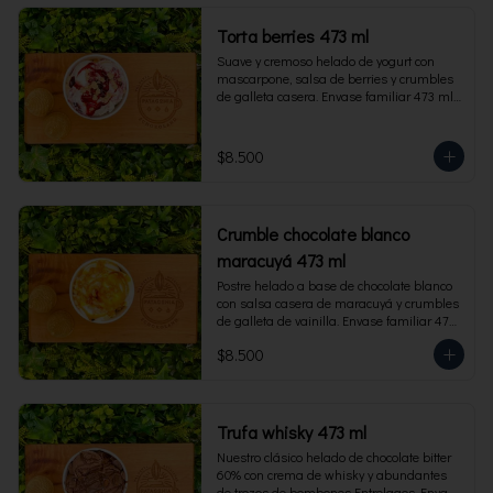
Torta berries 473 ml
Suave y cremoso helado de yogurt con 
mascarpone, salsa de berries y crumbles 
de galleta casera. Envase familiar 473 ml, 
rinde 4 porciones.
$8.500
Crumble chocolate blanco
maracuyá 473 ml
Postre helado a base de chocolate blanco 
con salsa casera de maracuyá y crumbles 
de galleta de vainilla. Envase familiar 473 
ml, rinde 4 porciones.
$8.500
Trufa whisky 473 ml
Nuestro clásico helado de chocolate bitter 
60% con crema de whisky y abundantes 
de trozos de bombones Entrelagos. Envase 