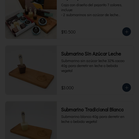
Caja con diseño del pajarito 7 colores, 
incluye:

- 2 submarinos sin azúcar de leche

- 2 alfajores sin azúcar 

- 1 paquete de cuchuflí sin azúcar
$10.500
Submarino Sin Azúcar Leche
Submarino sin azúcar leche 32% cacao 
40g para derretir en leche o bebida 
vegetal
$3.000
Submarino Tradicional Blanco
Submarino blanco 40g para derretir en 
leche o bebida vegetal