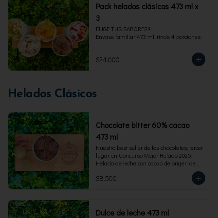
Pack helados clásicos 473 ml x
3
ELIGE TUS SABORES!!!

Envase familiar 473 ml, rinde 4 porciones.
$24.000
Helados Clásicos
Chocolate bitter 60% cacao
473 ml
Nuestro best seller de los chocolates, tercer 
lugar en Concurso Mejor Helado 2025. 
Helado de leche con cacao de origen de 
intensidad al 60%. Envase familiar 473 ml, 
$8.500
rinde 4  porciones.
Dulce de leche 473 ml