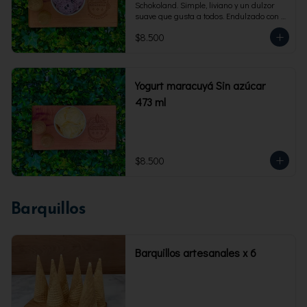
Schokoland. Simple, liviano y un dulzor 
suave que gusta a todos. Endulzado con 
fructosa.Envase familiar 473 ml. Rinde 4 
$8.500
porciones.
Yogurt maracuyá Sin azúcar
473 ml
$8.500
Barquillos
Barquillos artesanales x 6