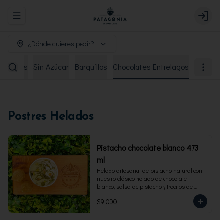
Abrir menu de navegación
Login
¿Dónde quieres pedir?
remiados
Sin Azúcar
Barquillos
Chocolates Entrelagos
Postres Helados
Pistacho chocolate blanco 473
ml
Helado artesanal de pistacho natural con 
nuestro clásico helado de chocolate 
blanco, salsa de pistacho y trocitos de 
pistacho. Envase familiar 473 ml, rinde 4 
$9.000
porciones.