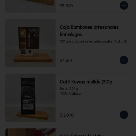
$8.500
Caja Bombones artesanales
Entrelagos
120 g mix bombones artesanales Cod. 508
$7.500
Café Kawas molido 250g
Bolsa 250 g 

100% Arábica
$12.000