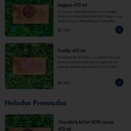
vegano 473 ml
Si buscas intensidad este es tu helado. 
Hecho con chocolate bitter 80% Cacao y con 
base al agua. Maravilloso!!! Apto para 
veganos. Envase familiar 473 ml, rinde 4 
$8.500
porciones
Frutilla 473 ml
El favorito de los niños, un clásico lleno de 
amor y dulzura. Apto para Veganos. Sin 
lactosa. Envase familiar 473 ml. Rinde 4 
porciones.
$8.500
Helados Premiados
Chocolate bitter 60% cacao
473 ml