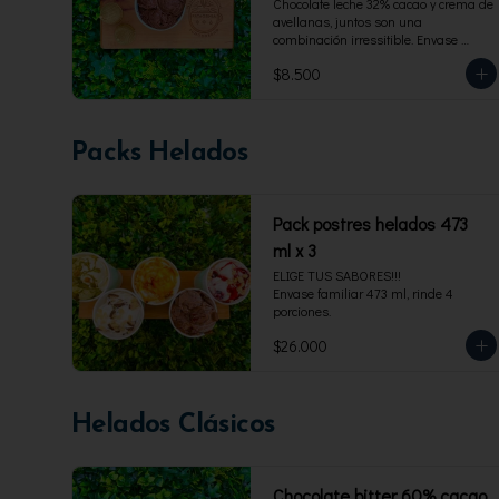
Chocolate leche 32% cacao y crema de 
avellanas, juntos son una 
combinación irressitible. Envase 
familiar 473 ml, rinde 4 porciones.
$8.500
Packs Helados
Pack postres helados 473
ml x 3
ELIGE TUS SABORES!!!

Envase familiar 473 ml, rinde 4 
porciones.
$26.000
Helados Clásicos
Chocolate bitter 60% cacao