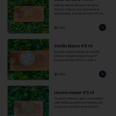
Intenso helado de dulce de leche, 
dulzura intensa que realmente te 
sorprenderá. Envase familiar 473 ml, 
rinde 4 porciones.
$8.500
Vainilla blanca 473 ml
Nuestra clásico helado de vainilla 
blanca. Simplemente el mejor!!!! 
Envase familiar 473 ml, rinde 4 
porciones.
$8.500
Lúcuma manjar 473 ml
De sabor intenso y gran cremosidad, 
este helado es para los fanáticos de 
la lúcuma. Simplemente dulce!!!!. 
Envase familiar 473 ml, rinde 4 
porciones.