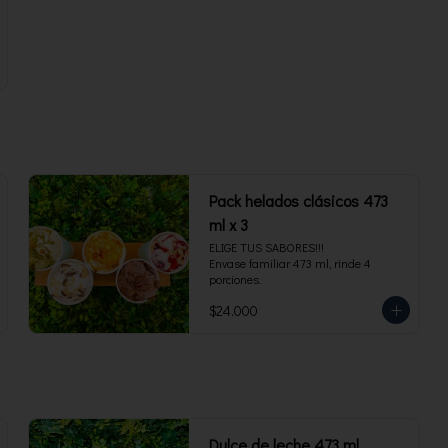
Pack helados clásicos 473
ml x 3
ELIGE TUS SABORES!!!

Envase familiar 473 ml, rinde 4 
porciones.
$24.000
Dulce de leche 473 ml