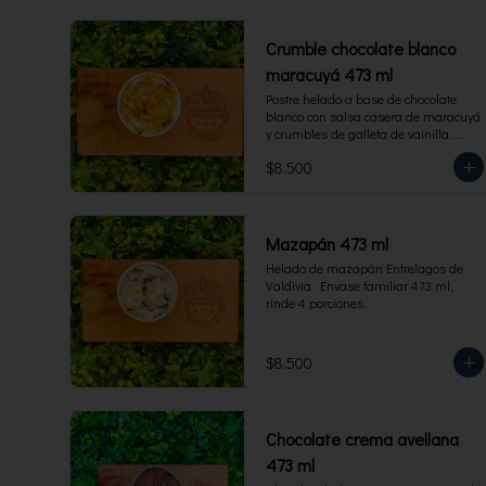
Crumble chocolate blanco
maracuyá 473 ml
Postre helado a base de chocolate 
blanco con salsa casera de maracuyá 
y crumbles de galleta de vainilla. 
Envase familiar 473 ml, rinde 4 
$8.500
porciones.
Mazapán 473 ml
Helado de mazapán Entrelagos de 
Valdivia.  Envase familiar 473 ml, 
rinde 4 porciones.
$8.500
Chocolate crema avellana
473 ml