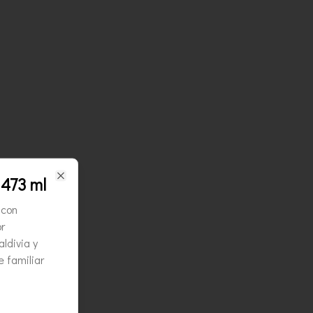
 473 ml
Close
 con
r
ldivia y
 familiar