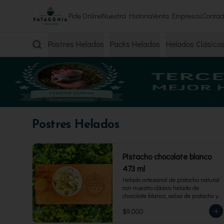
Pide Online
Nuestra Historia
Venta Empresas
Contac
Postres Helados
Packs Helados
Helados Clásico
Postres Helados
Pistacho chocolate blanco
473 ml
Helado artesanal de pistacho natural 
con nuestro clásico helado de 
chocolate blanco, salsa de pistacho y 
trocitos de pistacho. Envase familiar 
$9.000
473 ml, rinde 4 porciones.