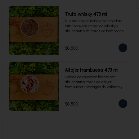
Trufa whisky 473 ml
Nuestro clásico helado de chocolate 
bitter 60% con crema de whisky y 
abundantes de trozos de bombones 
Entrelagos. Envase familiar 473 ml, 
rinde 4 porciones.
$8.500
Alfajor frambuesa 473 ml
Helado de chocolate blanco con 
abundantes trozos de alfajor 
frambuesa Entrelagos de Valdivia y 
salsa de frambuesa. Envase familiar 
473 ml, rinde 4 porciones.
$8.500