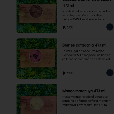
473 ml
Nuestro best seller de los chocolates, 
tercer lugar en Concurso Mejor 
Helado 2025. Helado de leche con 
cacao de origen de intensidad al 60%. 
$8.500
Envase familiar 473 ml, rinde 4  
porciones.
Berries patagonia 473 ml
Tercer lugar en Concurso Mejor 
Helado 2025. Lo mejor de los berries 
chilenos se combinan en este helado 
al agua hecho con frambuesas, 
moras y arándanos. Apto para 
Veganos. Sin lactosa. Envase familiar 
$8.500
473 ml. Rinde 4 porciones.
Mango maracuyá 473 ml
Fresco y cítrico helado al agua que 
combina de forma perfecta mango y 
maracuyá. Envase familiar 473 ml, 
rinde 4 porciones.