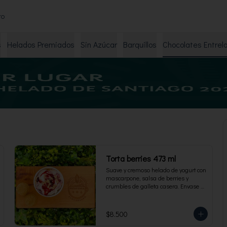
to
s
Helados Premiados
Sin Azúcar
Barquillos
Chocolates Entrel
Torta berries 473 ml
Suave y cremoso helado de yogurt con 
mascarpone, salsa de berries y 
crumbles de galleta casera. Envase 
familiar 473 ml, rinde 4 porciones.
$8.500