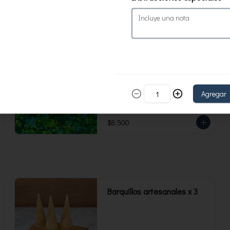
473 ml. Rinde 4 porciones.
Yogurt maracuyá Sin azúcar
473 ml
Agregar
$8.500
Barquillos artesanales x 3