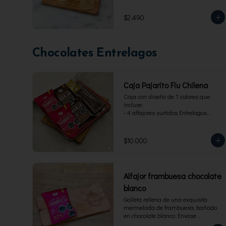
$2.490
Chocolates Entrelagos
Caja Pajarito Fiu Chilena
Caja con diseño de 7 colores que 
incluye: 

- 4 alfajores surtidos Entrelagos

- 2 pack de 3 cuchuflis. 1 blanco y 1 
bitter
$10.000
Alfajor frambuesa chocolate
blanco
Galleta rellena de una exquisita 
mermelada de frambuesa, bañado 
en chocolate blanco. Envase 
individual, 40 g.